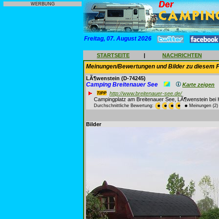
WERBUNG
Freitag, 07. August 2026
STARTSEITE
|
NACHRICHTEN
Meinungen/Bewertungen und Bilder zu diesem P
LÃ¶wenstein
(D-74245)
Camping Breitenauer See
Karte zeigen
http://www.breitenauer-see.de/
Campingplatz am Breitenauer See, LÃ¶wenstein bei H
Durchschnittliche Bewertung:
Meinungen (2)
Bilder