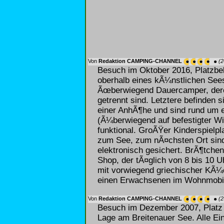
Von
Redaktion CAMPING-CHANNEL
(2
Besuch im Oktober 2016, Platzbe
oberhalb eines kÃ¼nstlichen Sees
Ãœberwiegend Dauercamper, deren
getrennt sind. Letztere befinden 
einer AnhÃ¶he und sind rund um 
(Ã¼berwiegend auf befestigter Wi
funktional. GroÃŸer Kinderspielp
zum See, zum nÃ¤chsten Ort sind
elektronisch gesichert. BrÃ¶tchen
Shop, der tÃ¤glich von 8 bis 10 U
mit vorwiegend griechischer KÃ
einen Erwachsenen im Wohnmobil 
Von
Redaktion CAMPING-CHANNEL
(2
Besuch im Dezember 2007, Platz 
Lage am Breitenauer See. Alle Ein