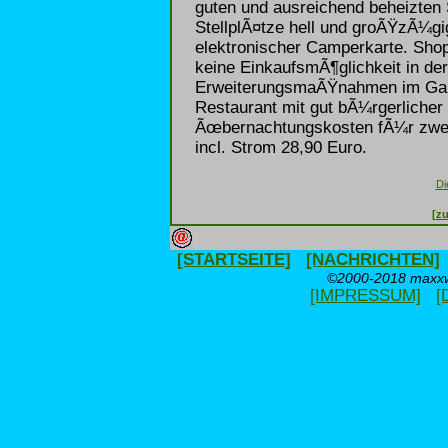
guten und ausreichend beheizten
StellplÃ¤tze hell und groÃŸzÃ¼gi
elektronischer Camperkarte. Sho
keine EinkaufsmÃ¶glichkeit in de
ErweiterungsmaÃŸnahmen im Gange
Restaurant mit gut bÃ¼rgerlicher
Ãœbernachtungskosten fÃ¼r zwei
incl. Strom 28,90 Euro.
Di
[zu
[STARTSEITE]
[NACHRICHTEN]
©2000-2018 maxxwe
[IMPRESSUM]
[